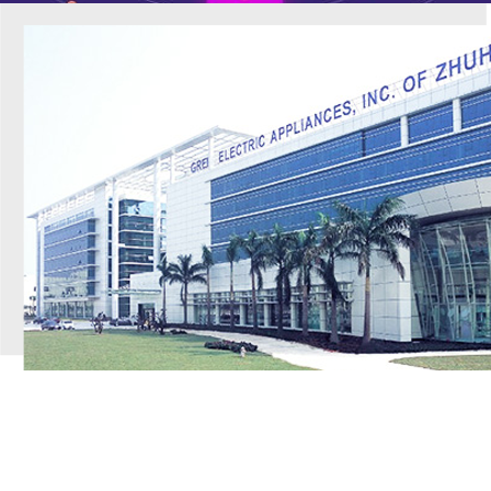
工程案例
PROJECT CASE