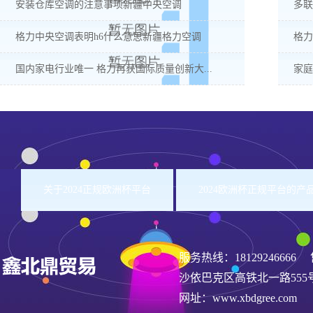
安装仓库空调的注意事项新疆中央空调
多联
格力中央空调表明h6什么意思新疆格力空调
格力
国内家电行业唯一 格力再获国际质量创新大...
家庭
关于2024正规欧洲杯平台
2024欧洲杯正规平台的产
服务热线：
18129246666
售
沙依巴克区高铁北一路555
网址：www.xbdgree.com