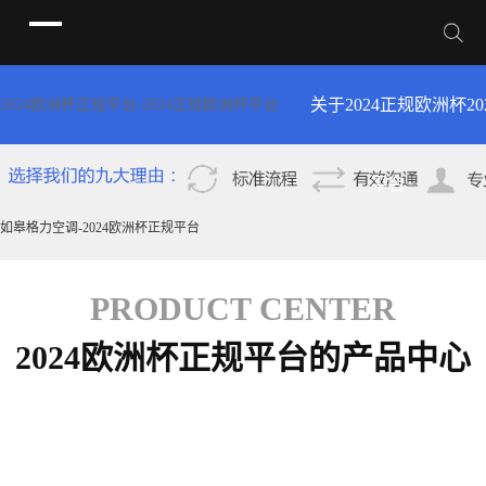
关于2024正规欧洲杯
2
2024欧洲杯正规平台-2024正规欧洲杯平台
2024欧洲杯正规平台的
平台
新疆专卖店
简介
如皋格力空调-2024欧洲杯正规平台
PRODUCT CENTER
2024欧洲杯正规平台的产品中心