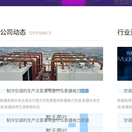
为您提
公司动态
行业
DYNAMICS
制冷空调的生产注意事项是什么新疆格力空调
空调
新疆商用中央空调总代理为您免费提供新疆格力空调,新疆中央空
新疆商用
调,新疆商用空调等相关信...
调,新疆商
制冷空调的生产注意事项是什么新疆格力空调
空调