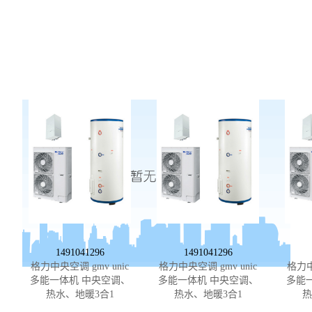
1491041296
1491041296
格力中央空调 gmv unic
格力中央空调 gmv unic
格力中
多能一体机 中央空调、
多能一体机 中央空调、
多能
热水、地暖3合1
热水、地暖3合1
热