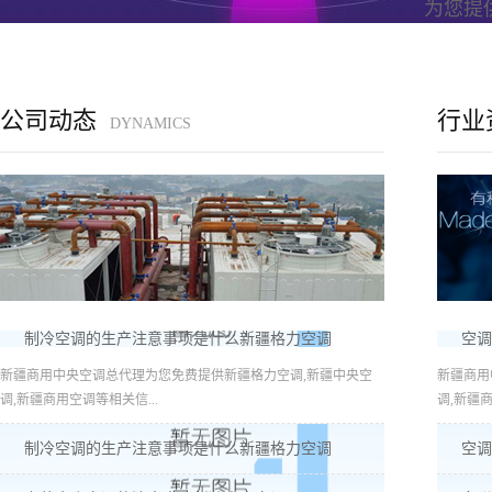
为您提
公司动态
行业
DYNAMICS
制冷空调的生产注意事项是什么新疆格力空调
空调
新疆商用中央空调总代理为您免费提供新疆格力空调,新疆中央空
新疆商用
调,新疆商用空调等相关信...
调,新疆商
制冷空调的生产注意事项是什么新疆格力空调
空调