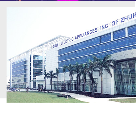
工程案例
PROJECT CASE