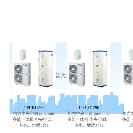
1491041296
1491041296
格力中央空调 gmv unic
格力中央空调 gmv unic
格力中
多能一体机 中央空调、
多能一体机 中央空调、
多能
热水、地暖3合1
热水、地暖3合1
热