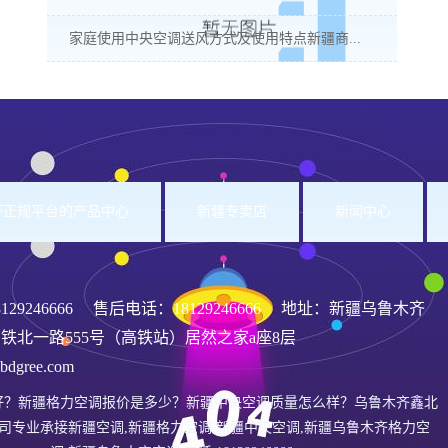
家庭使用中央空调送风方式及使用特点新疆商...
洲杯正规平台的产品中心
新疆专卖店
新闻中心
8129246666
售后电话：18129246666 地址：新疆乌鲁木齐
铁北一路555号（高铁站）居然之家a座8层
gree.com
好？新疆格力空调报价是多少？新疆中央空调质量怎么样？乌鲁木齐鑫北
司专业承接新疆空调,新疆格力空调,新疆中央空调,新疆乌鲁木齐格力空