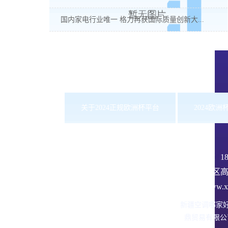
国内家电行业唯一 格力再获国际质量创新大...
关于2024正规欧洲杯平台
2024欧
服务热线：
1
沙依巴克区高
网址：www.xbd
新疆空调哪家
鼎贸易有限公