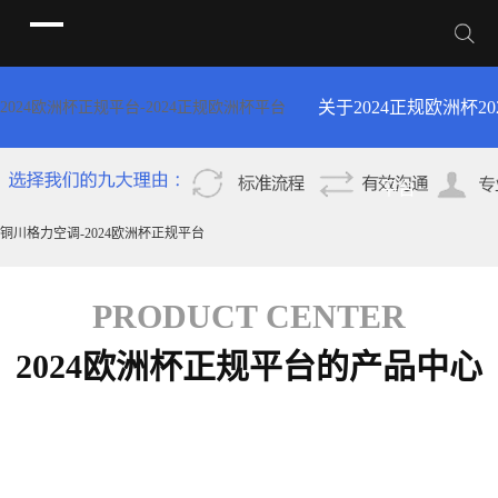
关于2024正规欧洲杯
2
2024欧洲杯正规平台-2024正规欧洲杯平台
2024欧洲杯正规平台的
平台
新疆专卖店
简介
铜川格力空调-2024欧洲杯正规平台
PRODUCT CENTER
2024欧洲杯正规平台的产品中心