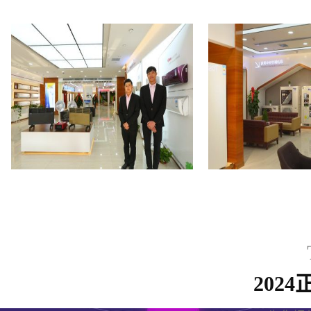
格力专卖店
格力专
202