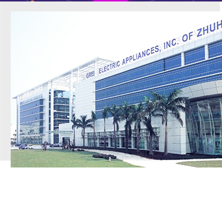
工程案例
PROJECT CASE