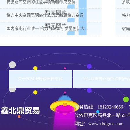
安装仓库空调的注意事项新疆中央空调
多联
格力中央空调表明h6什么意思新疆格力空调
格力
国内家电行业唯一 格力再获国际质量创新大...
家庭
关于2024正规欧洲杯平台
2024欧洲杯正规平台的产
服务热线：
18129246666
售
沙依巴克区高铁北一路555
网址：www.xbdgree.com