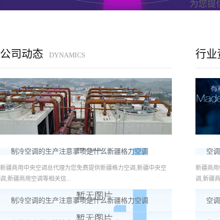
为您提
公司动态
行业
DYNAMICS
制冷空调的生产注意事项是什么新疆格力空调
空调
新疆商用中央空调总代理为您免费提供新疆格力空调,新疆中央空
新疆商用
调,新疆商用空调等相关信...
调,新疆商
制冷空调的生产注意事项是什么新疆格力空调
空调