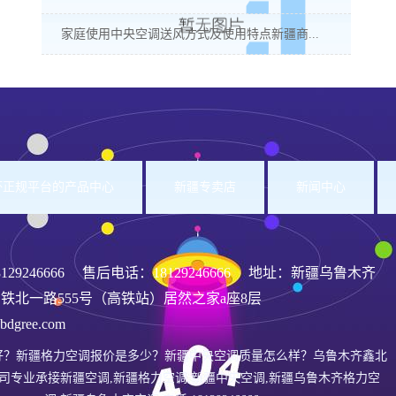
家庭使用中央空调送风方式及使用特点新疆商...
洲杯正规平台的产品中心
新疆专卖店
新闻中心
8129246666
售后电话：18129246666 地址：新疆乌鲁木齐
铁北一路555号（高铁站）居然之家a座8层
gree.com
好？新疆格力空调报价是多少？新疆中央空调质量怎么样？乌鲁木齐鑫北
司专业承接新疆空调,新疆格力空调,新疆中央空调,新疆乌鲁木齐格力空