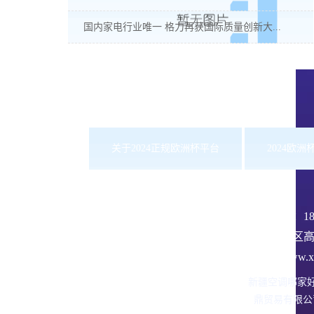
国内家电行业唯一 格力再获国际质量创新大...
关于2024正规欧洲杯平台
2024欧
服务热线：
1
沙依巴克区高
网址：www.xbd
新疆空调哪家
鼎贸易有限公