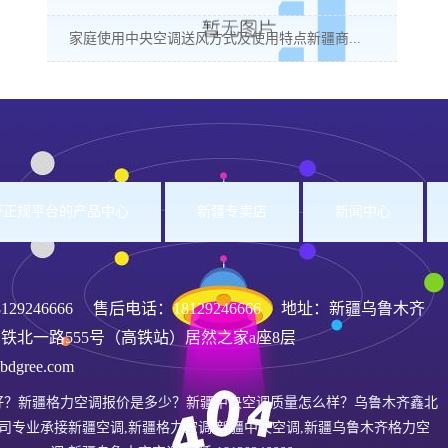
家庭使用中央空调送风方式及使用特点新疆商...
洲杯正规平台的产品中心
新疆专卖店
新闻中心
8129246666
售后电话：18129246666 地址：新疆乌鲁木齐
铁北一路555号（高铁站）居然之家a座8层
gree.com
好？新疆格力空调报价是多少？新疆中央空调质量怎么样？乌鲁木齐鑫北
司专业承接新疆空调,新疆格力空调,新疆中央空调,新疆乌鲁木齐格力空