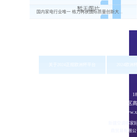
国内家电行业唯一 格力再获国际质量创新大...
关于2024正规欧洲杯平台
2024欧
服务热线：
1
沙依巴克区高
网址：www.xbd
新疆空调哪家
鼎贸易有限公