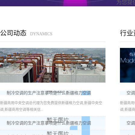
为您提
公司动态
行业
DYNAMICS
制冷空调的生产注意事项是什么新疆格力空调
空调
新疆商用中央空调总代理为您免费提供新疆格力空调,新疆中央空
新疆商用
调,新疆商用空调等相关信...
调,新疆商
制冷空调的生产注意事项是什么新疆格力空调
空调