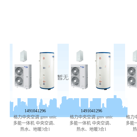
1491041296
1491041296
格力中央空调 gmv unic
格力中央空调 gmv unic
格力中
多能一体机 中央空调、
多能一体机 中央空调、
多能
热水、地暖3合1
热水、地暖3合1
热