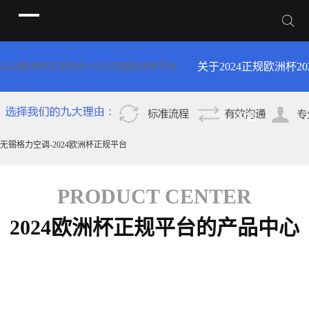
关于2024正规欧洲杯
2
2024欧洲杯正规平台-2024正规欧洲杯平台
2024欧洲杯正规平台的
平台
新疆专卖店
简介
无锡格力空调-2024欧洲杯正规平台
PRODUCT CENTER
2024欧洲杯正规平台的产品中心