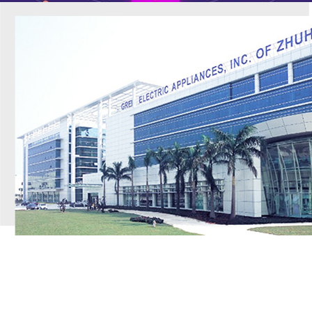
工程案例
PROJECT CASE