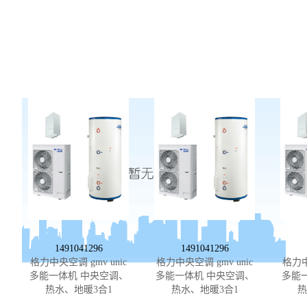
1491041296
1491041296
格力中央空调 gmv unic
格力中央空调 gmv unic
格力中
多能一体机 中央空调、
多能一体机 中央空调、
多能
热水、地暖3合1
热水、地暖3合1
热