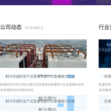
为您提
公司动态
行业
DYNAMICS
制冷空调的生产注意事项是什么新疆格力空调
空调
新疆商用中央空调总代理为您免费提供新疆格力空调,新疆中央空
新疆商用
调,新疆商用空调等相关信...
调,新疆商
制冷空调的生产注意事项是什么新疆格力空调
空调