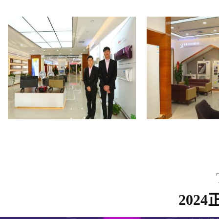
格力专卖店
格力专
202