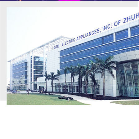
工程案例
PROJECT CASE