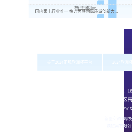
国内家电行业唯一 格力再获国际质量创新大...
关于2024正规欧洲杯平台
2024欧
服务热线：
1
沙依巴克区高
网址：www.xbd
新疆空调哪家
鼎贸易有限公