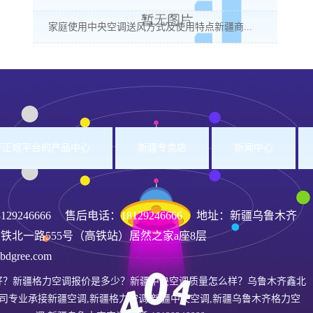
家庭使用中央空调送风方式及使用特点新疆商...
洲杯正规平台的产品中心
新疆专卖店
新闻中心
8129246666
售后电话：18129246666 地址：新疆乌鲁木齐
铁北一路555号（高铁站）居然之家a座8层
gree.com
好？新疆格力空调报价是多少？新疆中央空调质量怎么样？乌鲁木齐鑫北
司专业承接新疆空调,新疆格力空调,新疆中央空调,新疆乌鲁木齐格力空