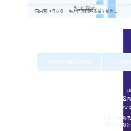
国内家电行业唯一 格力再获国际质量创新大...
关于2024正规欧洲杯平台
2024欧
服务热线：
1
沙依巴克区高
网址：www.xbd
新疆空调哪家
鼎贸易有限公