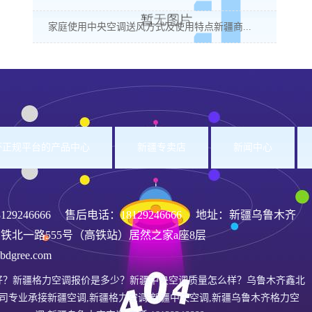
家庭使用中央空调送风方式及使用特点新疆商...
洲杯正规平台的产品中心
新疆专卖店
新闻中心
8129246666
售后电话：18129246666 地址：新疆乌鲁木齐
铁北一路555号（高铁站）居然之家a座8层
gree.com
好？新疆格力空调报价是多少？新疆中央空调质量怎么样？乌鲁木齐鑫北
司专业承接新疆空调,新疆格力空调,新疆中央空调,新疆乌鲁木齐格力空