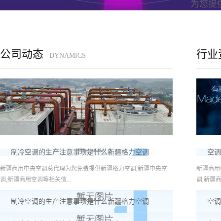
为您提
公司动态
行业
DYNAMICS
制冷空调的生产注意事项是什么新疆格力空调
空调
新疆商用中央空调总代理为您免费提供新疆格力空调,新疆中央空
新疆商用
调,新疆商用空调等相关信...
调,新疆商
制冷空调的生产注意事项是什么新疆格力空调
空调