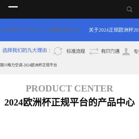
关于2024正规欧洲杯
2
2024欧洲杯正规平台-2024正规欧洲杯平台
2024欧洲杯正规平台的
平台
新疆专卖店
简介
银川格力空调-2024欧洲杯正规平台
PRODUCT CENTER
2024欧洲杯正规平台的产品中心