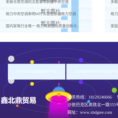
安装仓库空调的注意事项新疆中央空调
多联
格力中央空调表明h6什么意思新疆格力空调
格力
国内家电行业唯一 格力再获国际质量创新大...
家庭
关于2024正规欧洲杯平台
2024欧洲杯正规平台的产
服务热线：
18129246666
售
沙依巴克区高铁北一路555
网址：www.xbdgree.com