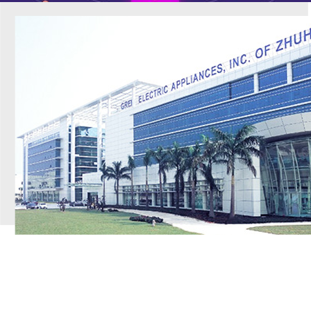
工程案例
PROJECT CASE