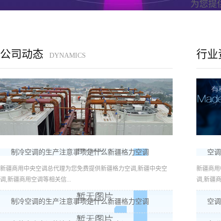
为您提
公司动态
行业
DYNAMICS
制冷空调的生产注意事项是什么新疆格力空调
空调
新疆商用中央空调总代理为您免费提供新疆格力空调,新疆中央空
新疆商用
调,新疆商用空调等相关信...
调,新疆商
制冷空调的生产注意事项是什么新疆格力空调
空调