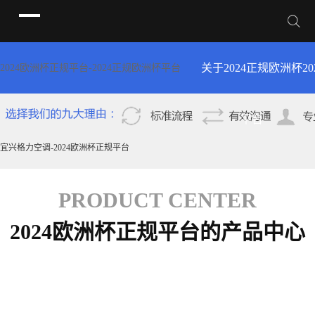
关于2024正规欧洲杯
2
2024欧洲杯正规平台-2024正规欧洲杯平台
2024欧洲杯正规平台的
平台
新疆专卖店
简介
宜兴格力空调-2024欧洲杯正规平台
PRODUCT CENTER
2024欧洲杯正规平台的产品中心