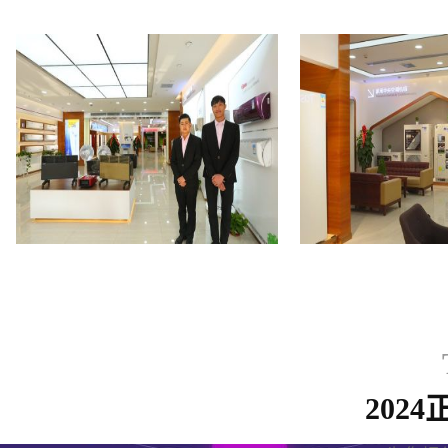
格力专卖店
格力专
202