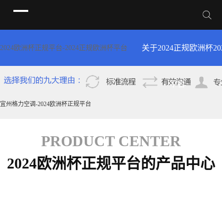
关于2024正规欧洲杯
2
2024欧洲杯正规平台-2024正规欧洲杯平台
2024欧洲杯正规平台的
平台
新疆专卖店
简介
宜州格力空调-2024欧洲杯正规平台
PRODUCT CENTER
2024欧洲杯正规平台的产品中心