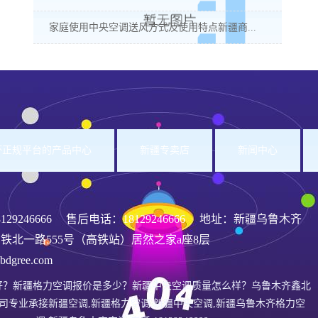
家庭使用中央空调送风方式及使用特点新疆商...
洲杯正规平台的产品中心
新疆专卖店
新闻中心
8129246666
售后电话：18129246666 地址：新疆乌鲁木齐
铁北一路555号（高铁站）居然之家a座8层
gree.com
好？新疆格力空调报价是多少？新疆中央空调质量怎么样？乌鲁木齐鑫北
司专业承接新疆空调,新疆格力空调,新疆中央空调,新疆乌鲁木齐格力空