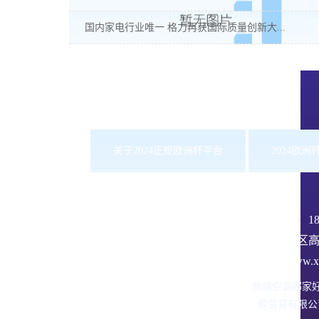
国内家电行业唯一 格力再获国际质量创新大...
关于2024正规欧洲杯平台
2024欧
服务热线：
1
沙依巴克区高
网址：www.xbd
新疆空调哪家
鼎贸易有限公