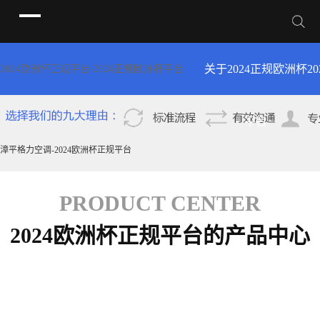
关于2024正规欧洲杯
2
2024欧洲杯正规平台-2024正规欧洲杯平台
2024欧洲杯正规平台的
平台
新疆专卖店
简介
漳平格力空调-2024欧洲杯正规平台
PRODUCT CENTER
2024欧洲杯正规平台的产品中心