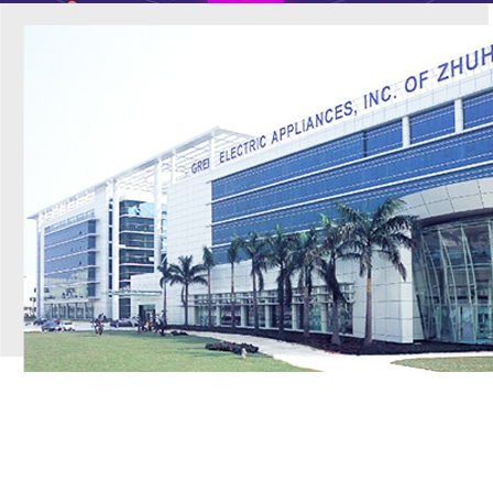
工程案例
PROJECT CASE