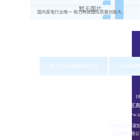
国内家电行业唯一 格力再获国际质量创新大...
关于2024正规欧洲杯平台
2024欧
服务热线：
1
沙依巴克区高
网址：www.xbd
新疆空调哪家
鼎贸易有限公