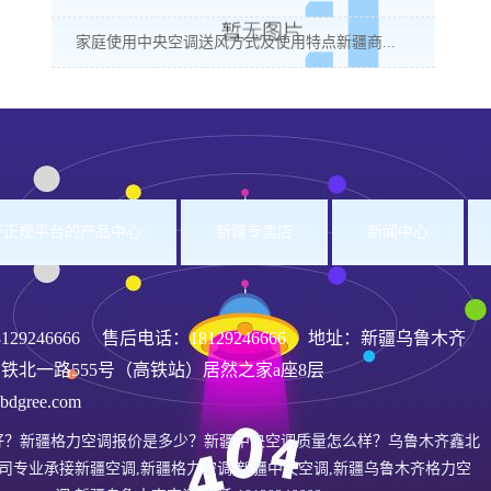
家庭使用中央空调送风方式及使用特点新疆商...
洲杯正规平台的产品中心
新疆专卖店
新闻中心
8129246666
售后电话：18129246666 地址：新疆乌鲁木齐
铁北一路555号（高铁站）居然之家a座8层
gree.com
好？新疆格力空调报价是多少？新疆中央空调质量怎么样？乌鲁木齐鑫北
司专业承接新疆空调,新疆格力空调,新疆中央空调,新疆乌鲁木齐格力空