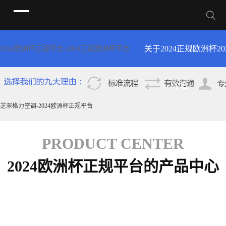
关于2024正规欧洲杯
2
2024欧洲杯正规平台-2024正规欧洲杯平台
2024欧洲杯正规平台的
平台
新疆专卖店
简介
芝罘格力空调-2024欧洲杯正规平台
PRODUCT CENTER
2024欧洲杯正规平台的产品中心