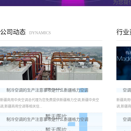
为您提
公司动态
行业
DYNAMICS
制冷空调的生产注意事项是什么新疆格力空调
空调
新疆商用中央空调总代理为您免费提供新疆格力空调,新疆中央空
新疆商用
调,新疆商用空调等相关信...
调,新疆商
制冷空调的生产注意事项是什么新疆格力空调
空调