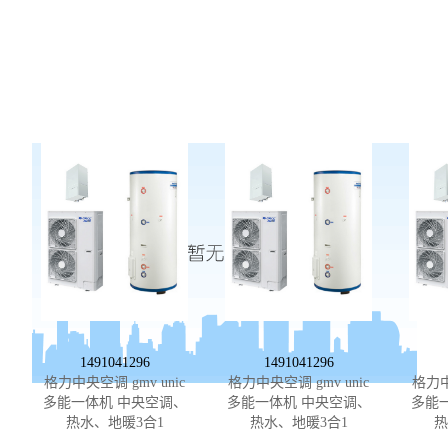
1491041296
1491041296
格力中央空调 gmv unic
格力中央空调 gmv unic
格力中
多能一体机 中央空调、
多能一体机 中央空调、
多能
热水、地暖3合1
热水、地暖3合1
热