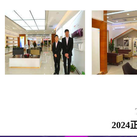
格力专卖店
格力专
202