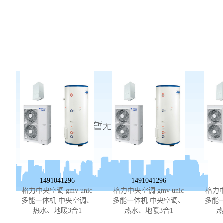
1491041296
1491041296
格力中央空调 gmv unic
格力中央空调 gmv unic
格力中
多能一体机 中央空调、
多能一体机 中央空调、
多能
热水、地暖3合1
热水、地暖3合1
热