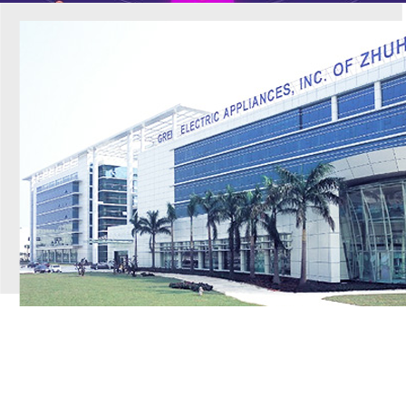
工程案例
PROJECT CASE