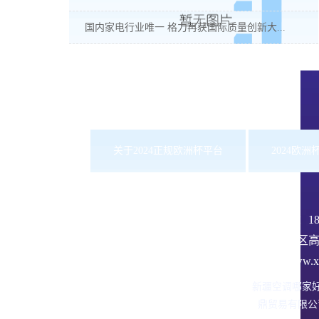
国内家电行业唯一 格力再获国际质量创新大...
关于2024正规欧洲杯平台
2024欧
服务热线：
1
沙依巴克区高
网址：www.xbd
新疆空调哪家
鼎贸易有限公