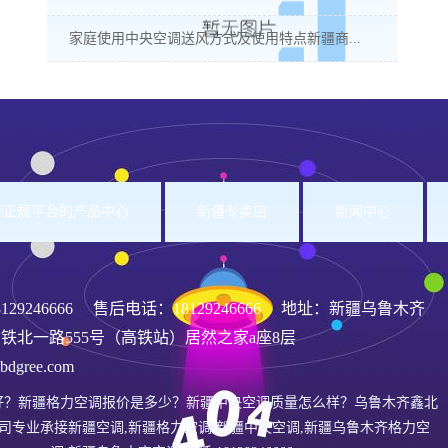
家庭使用中央空调送风方式及使用特点新疆商...
洲杯正规平台的产品中心
新疆专卖店
新闻中心
8129246666
售后电话：18129246666 地址：新疆乌鲁木齐
铁北一路555号（高铁站）居然之家a座8层
gree.com
好？新疆格力空调报价是多少？新疆中央空调质量怎么样？乌鲁木齐鑫北
司专业承接新疆空调,新疆格力空调,新疆中央空调,新疆乌鲁木齐格力空