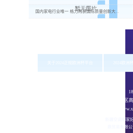
国内家电行业唯一 格力再获国际质量创新大...
关于2024正规欧洲杯平台
2024欧
服务热线：
1
沙依巴克区高
网址：www.xbd
新疆空调哪家
鼎贸易有限公