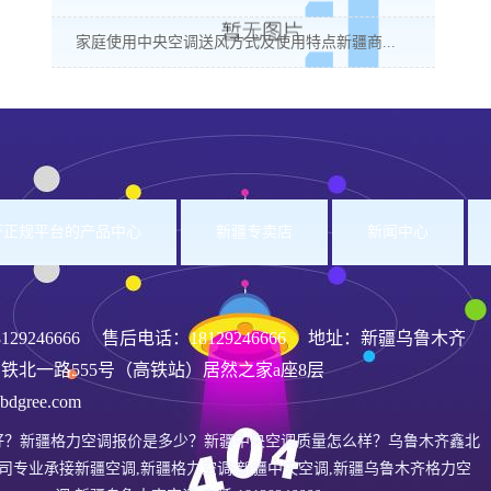
家庭使用中央空调送风方式及使用特点新疆商...
洲杯正规平台的产品中心
新疆专卖店
新闻中心
8129246666
售后电话：18129246666 地址：新疆乌鲁木齐
铁北一路555号（高铁站）居然之家a座8层
gree.com
好？新疆格力空调报价是多少？新疆中央空调质量怎么样？乌鲁木齐鑫北
司专业承接新疆空调,新疆格力空调,新疆中央空调,新疆乌鲁木齐格力空