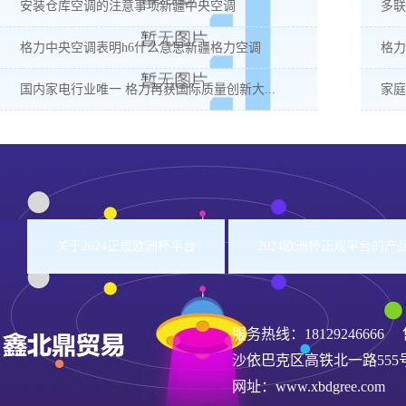
安装仓库空调的注意事项新疆中央空调
多联
格力中央空调表明h6什么意思新疆格力空调
格力
国内家电行业唯一 格力再获国际质量创新大...
家庭
关于2024正规欧洲杯平台
2024欧洲杯正规平台的产
服务热线：
18129246666
售
沙依巴克区高铁北一路555
网址：www.xbdgree.com