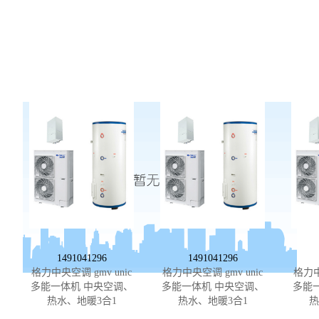
1491041296
1491041296
格力中央空调 gmv unic
格力中央空调 gmv unic
格力中
多能一体机 中央空调、
多能一体机 中央空调、
多能
热水、地暖3合1
热水、地暖3合1
热