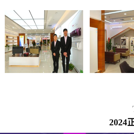
格力专卖店
格力专
202