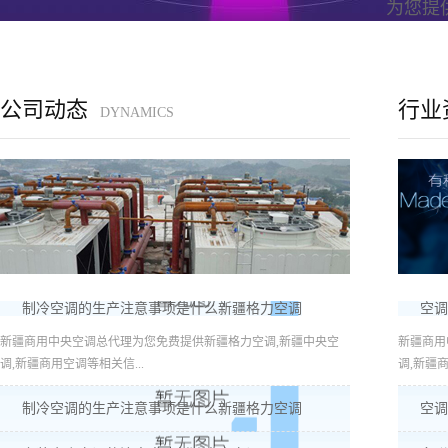
为您提
公司动态
行业
DYNAMICS
制冷空调的生产注意事项是什么新疆格力空调
空调
新疆商用中央空调总代理为您免费提供新疆格力空调,新疆中央空
新疆商用
调,新疆商用空调等相关信...
调,新疆商
制冷空调的生产注意事项是什么新疆格力空调
空调