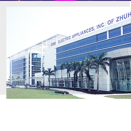
工程案例
PROJECT CASE