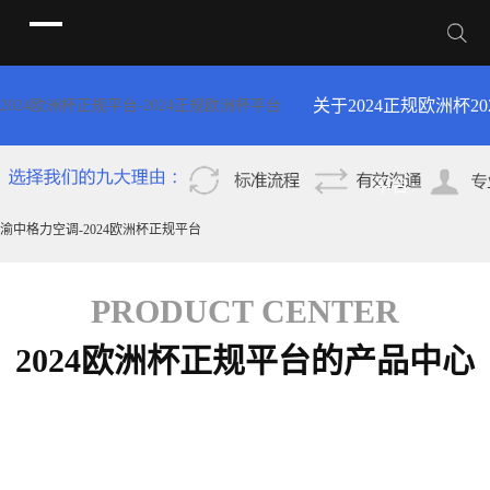
关于2024正规欧洲杯
2
2024欧洲杯正规平台-2024正规欧洲杯平台
2024欧洲杯正规平台的
平台
新疆专卖店
简介
渝中格力空调-2024欧洲杯正规平台
PRODUCT CENTER
2024欧洲杯正规平台的产品中心