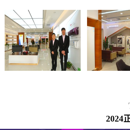
格力专卖店
格力专
202