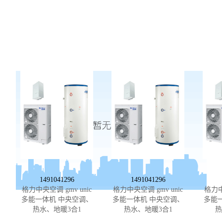
1491041296
1491041296
格力中央空调 gmv unic
格力中央空调 gmv unic
格力中
多能一体机 中央空调、
多能一体机 中央空调、
多能
热水、地暖3合1
热水、地暖3合1
热