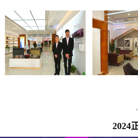
格力专卖店
格力专
202