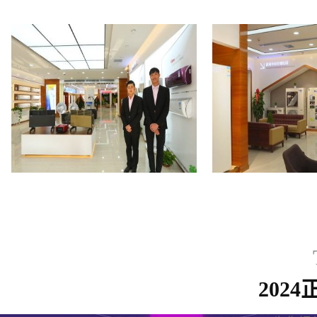
格力专卖店
格力专
202