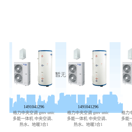
1491041296
1491041296
格力中央空调 gmv unic
格力中央空调 gmv unic
格力中
多能一体机 中央空调、
多能一体机 中央空调、
多能
热水、地暖3合1
热水、地暖3合1
热