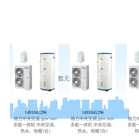
1491041296
1491041296
格力中央空调 gmv unic
格力中央空调 gmv unic
格力中
多能一体机 中央空调、
多能一体机 中央空调、
多能
热水、地暖3合1
热水、地暖3合1
热