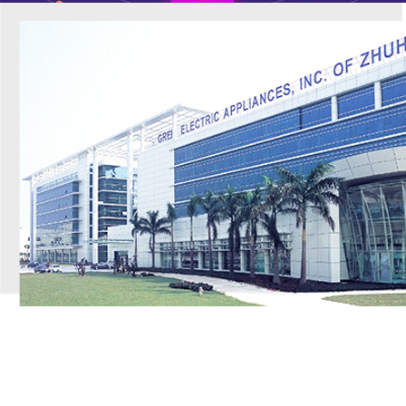
工程案例
PROJECT CASE