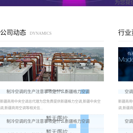
为您提
公司动态
行业
DYNAMICS
制冷空调的生产注意事项是什么新疆格力空调
空调
新疆商用中央空调总代理为您免费提供新疆格力空调,新疆中央空
新疆商用
调,新疆商用空调等相关信...
调,新疆商
制冷空调的生产注意事项是什么新疆格力空调
空调