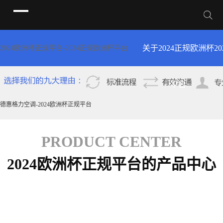
关于2024正规欧洲杯
2
2024欧洲杯正规平台-2024正规欧洲杯平台
2024欧洲杯正规平台的
平台
新疆专卖店
简介
德惠格力空调-2024欧洲杯正规平台
PRODUCT CENTER
2024欧洲杯正规平台的产品中心