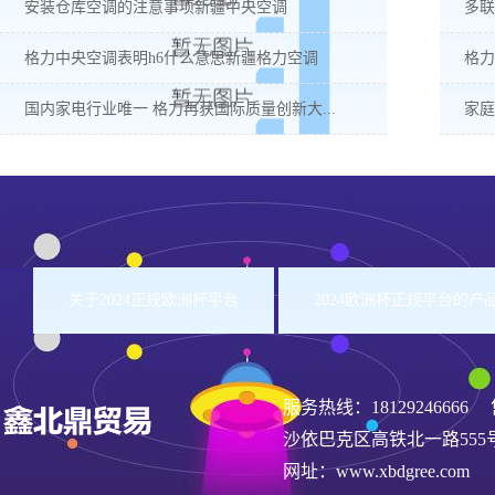
安装仓库空调的注意事项新疆中央空调
多联
格力中央空调表明h6什么意思新疆格力空调
格力
国内家电行业唯一 格力再获国际质量创新大...
家庭
关于2024正规欧洲杯平台
2024欧洲杯正规平台的产
服务热线：
18129246666
售
沙依巴克区高铁北一路555
网址：www.xbdgree.com