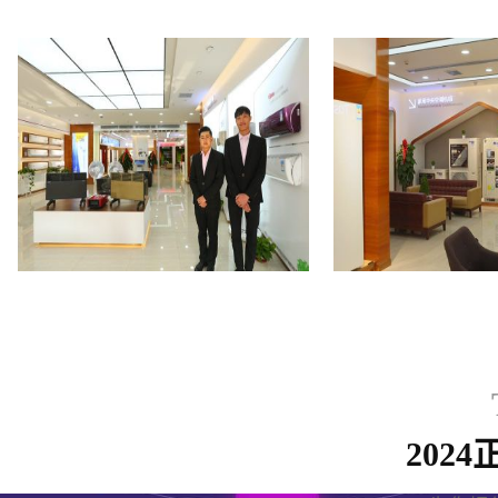
格力专卖店
格力专
202