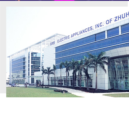
工程案例
PROJECT CASE