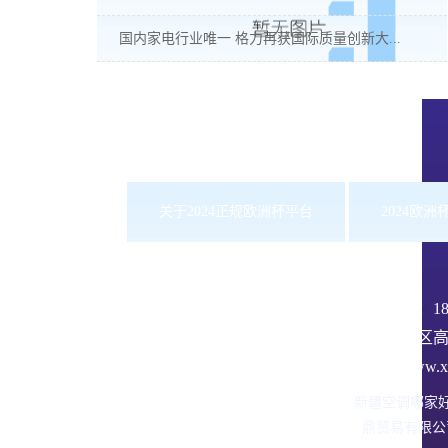
国内家电行业唯一 格力再获国际质量创新大...
关于2024正规欧洲杯平台
2024欧
服务热线：
1
沙依巴克区高
网址：www.xbd
新疆空调哪家
鼎贸易有限公