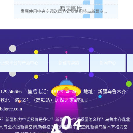
家庭使用中央空调送风方式及使用特点新疆商...
洲杯正规平台的产品中心
新疆专卖店
新闻中心
8129246666
售后电话：18129246666 地址：新疆乌鲁木齐
铁北一路555号（高铁站）居然之家a座8层
gree.com
好？新疆格力空调报价是多少？新疆中央空调质量怎么样？乌鲁木齐鑫北
司专业承接新疆空调,新疆格力空调,新疆中央空调,新疆乌鲁木齐格力空