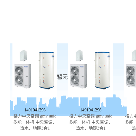
1491041296
1491041296
格力中央空调 gmv unic
格力中央空调 gmv unic
格力中
多能一体机 中央空调、
多能一体机 中央空调、
多能
热水、地暖3合1
热水、地暖3合1
热