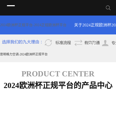
关于2024正规欧洲杯
2
2024欧洲杯正规平台-2024正规欧洲杯平台
2024欧洲杯正规平台的
平台
新疆专卖店
简介
思明格力空调-2024欧洲杯正规平台
PRODUCT CENTER
2024欧洲杯正规平台的产品中心