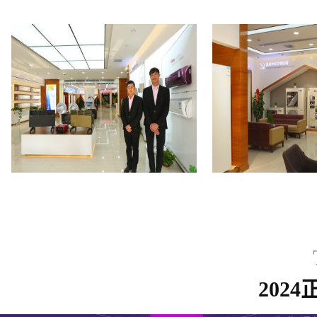
格力专卖店
格力专
202