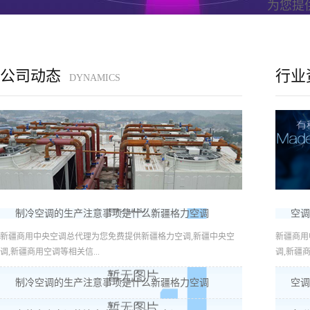
为您提
公司动态
行业
DYNAMICS
制冷空调的生产注意事项是什么新疆格力空调
空调
新疆商用中央空调总代理为您免费提供新疆格力空调,新疆中央空
新疆商用
调,新疆商用空调等相关信...
调,新疆商
制冷空调的生产注意事项是什么新疆格力空调
空调