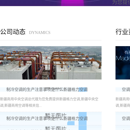
为您提
公司动态
行业
DYNAMICS
制冷空调的生产注意事项是什么新疆格力空调
空调
新疆商用中央空调总代理为您免费提供新疆格力空调,新疆中央空
新疆商用
调,新疆商用空调等相关信...
调,新疆商
制冷空调的生产注意事项是什么新疆格力空调
空调