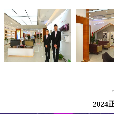
格力专卖店
格力专
202