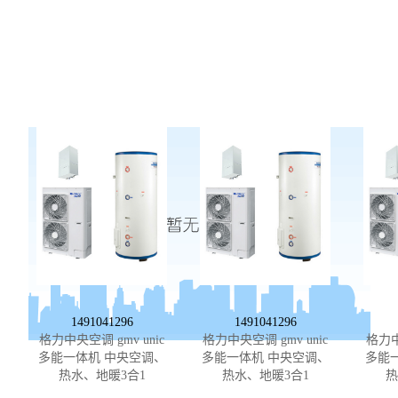
1491041296
1491041296
格力中央空调 gmv unic
格力中央空调 gmv unic
格力中
多能一体机 中央空调、
多能一体机 中央空调、
多能
热水、地暖3合1
热水、地暖3合1
热