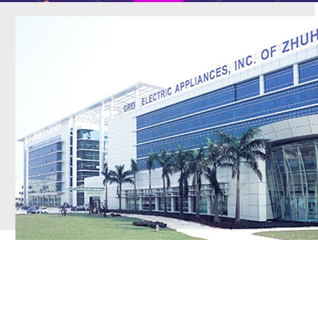
工程案例
PROJECT CASE