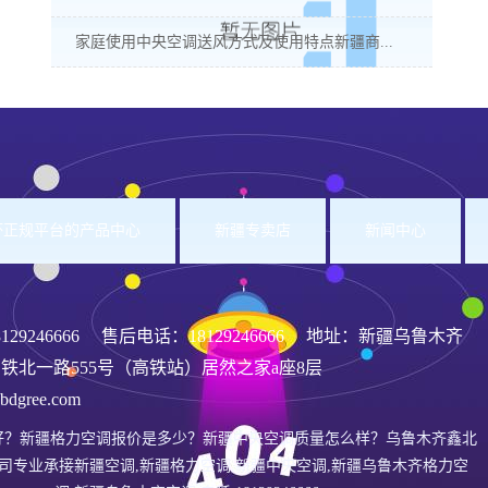
家庭使用中央空调送风方式及使用特点新疆商...
洲杯正规平台的产品中心
新疆专卖店
新闻中心
8129246666
售后电话：18129246666 地址：新疆乌鲁木齐
铁北一路555号（高铁站）居然之家a座8层
gree.com
好？新疆格力空调报价是多少？新疆中央空调质量怎么样？乌鲁木齐鑫北
司专业承接新疆空调,新疆格力空调,新疆中央空调,新疆乌鲁木齐格力空