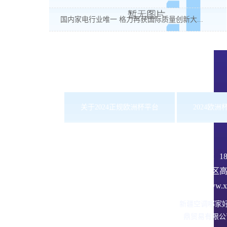
国内家电行业唯一 格力再获国际质量创新大...
关于2024正规欧洲杯平台
2024欧
服务热线：
1
沙依巴克区高
网址：www.xbd
新疆空调哪家
鼎贸易有限公