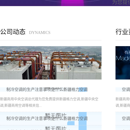
为您提
公司动态
行业
DYNAMICS
制冷空调的生产注意事项是什么新疆格力空调
空调
新疆商用中央空调总代理为您免费提供新疆格力空调,新疆中央空
新疆商用
调,新疆商用空调等相关信...
调,新疆商
制冷空调的生产注意事项是什么新疆格力空调
空调