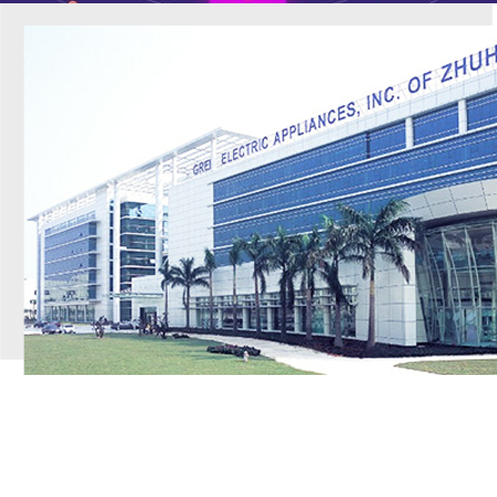
工程案例
PROJECT CASE