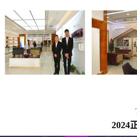
格力专卖店
格力专
202