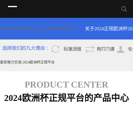
关于2024正规欧洲杯
2
2024欧洲杯正规平台-2024正规欧洲杯平台
2024欧洲杯正规平台的
平台
新疆专卖店
简介
泰安格力空调-2024欧洲杯正规平台
PRODUCT CENTER
2024欧洲杯正规平台的产品中心