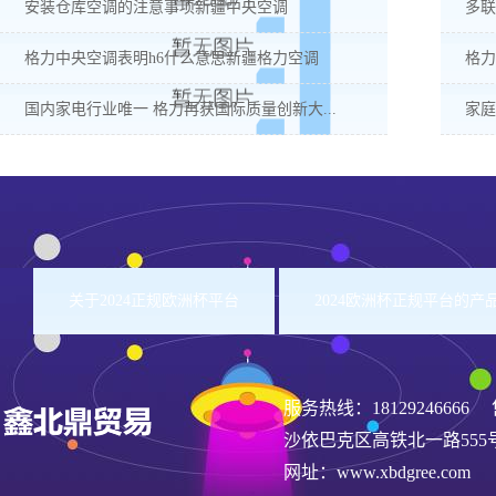
安装仓库空调的注意事项新疆中央空调
多联
格力中央空调表明h6什么意思新疆格力空调
格力
国内家电行业唯一 格力再获国际质量创新大...
家庭
关于2024正规欧洲杯平台
2024欧洲杯正规平台的产
服务热线：
18129246666
售
沙依巴克区高铁北一路555
网址：www.xbdgree.com