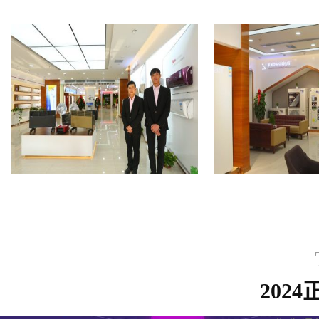
格力专卖店
格力专
202