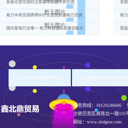
安装仓库空调的注意事项新疆中央空调
多联
格力中央空调表明h6什么意思新疆格力空调
格力
国内家电行业唯一 格力再获国际质量创新大...
家庭
关于2024正规欧洲杯平台
2024欧洲杯正规平台的产
服务热线：
18129246666
售
沙依巴克区高铁北一路555
网址：www.xbdgree.com