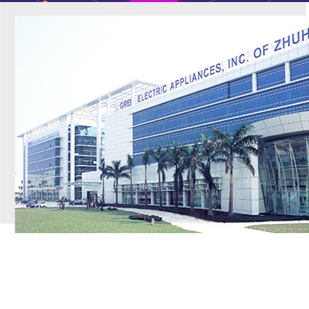
工程案例
PROJECT CASE