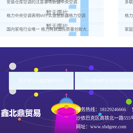
安装仓库空调的注意事项新疆中央空调
多联
格力中央空调表明h6什么意思新疆格力空调
格力
国内家电行业唯一 格力再获国际质量创新大...
家庭
关于2024正规欧洲杯平台
2024欧洲杯正规平台的产
服务热线：
18129246666
售
沙依巴克区高铁北一路555
网址：www.xbdgree.com