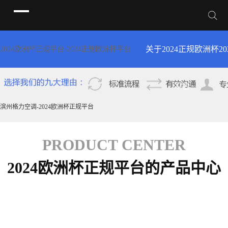
关于2024正规欧洲杯
2
2024欧洲杯正规平台-2024正规欧洲杯平台
2024欧洲杯正规平台的
平台
新疆专卖店
简介
滨州格力空调-2024欧洲杯正规平台
PRODUCT CENTER
2024欧洲杯正规平台的产品中心