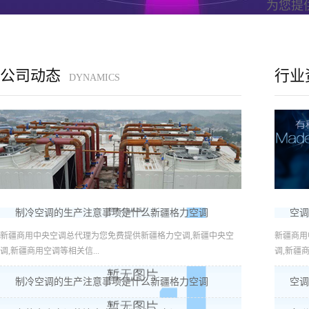
为您提
公司动态
行业
DYNAMICS
制冷空调的生产注意事项是什么新疆格力空调
空调
新疆商用中央空调总代理为您免费提供新疆格力空调,新疆中央空
新疆商用
调,新疆商用空调等相关信...
调,新疆商
制冷空调的生产注意事项是什么新疆格力空调
空调