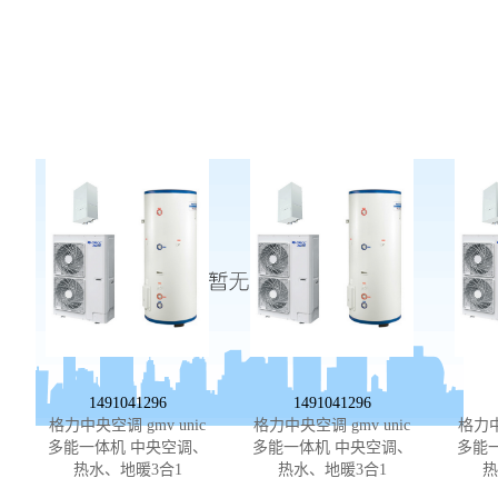
1491041296
1491041296
格力中央空调 gmv unic
格力中央空调 gmv unic
格力中
多能一体机 中央空调、
多能一体机 中央空调、
多能
热水、地暖3合1
热水、地暖3合1
热