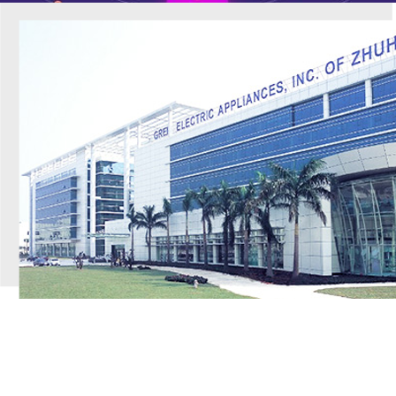
工程案例
PROJECT CASE