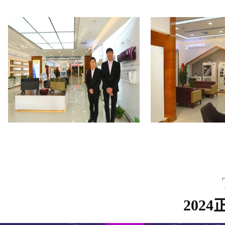
格力专卖店
格力专
202