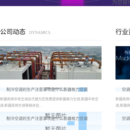
为您提
公司动态
行业
DYNAMICS
制冷空调的生产注意事项是什么新疆格力空调
空调
新疆商用中央空调总代理为您免费提供新疆格力空调,新疆中央空
新疆商用
调,新疆商用空调等相关信...
调,新疆商
制冷空调的生产注意事项是什么新疆格力空调
空调