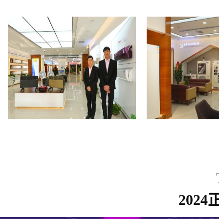
格力专卖店
格力专
202