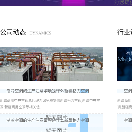
为您提
公司动态
行业
DYNAMICS
制冷空调的生产注意事项是什么新疆格力空调
空调
新疆商用中央空调总代理为您免费提供新疆格力空调,新疆中央空
新疆商用
调,新疆商用空调等相关信...
调,新疆商
制冷空调的生产注意事项是什么新疆格力空调
空调