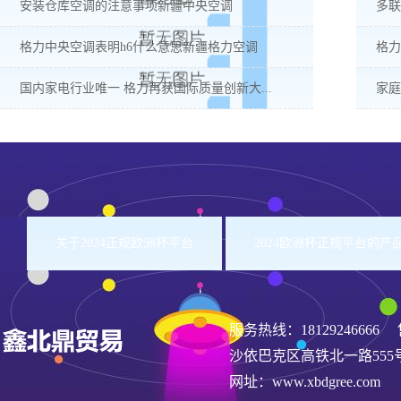
安装仓库空调的注意事项新疆中央空调
多联
格力中央空调表明h6什么意思新疆格力空调
格力
国内家电行业唯一 格力再获国际质量创新大...
家庭
关于2024正规欧洲杯平台
2024欧洲杯正规平台的产
服务热线：
18129246666
售
沙依巴克区高铁北一路555
网址：www.xbdgree.com