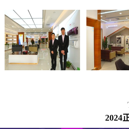
格力专卖店
格力专
202