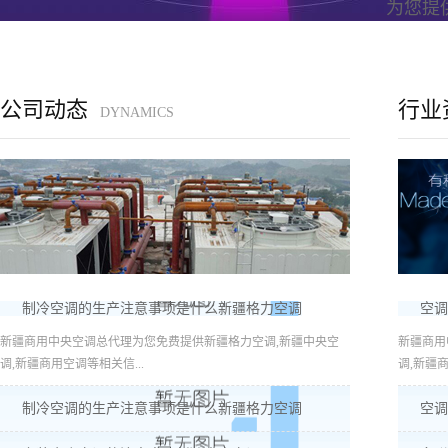
为您提
公司动态
行业
DYNAMICS
制冷空调的生产注意事项是什么新疆格力空调
空调
新疆商用中央空调总代理为您免费提供新疆格力空调,新疆中央空
新疆商用
调,新疆商用空调等相关信...
调,新疆商
制冷空调的生产注意事项是什么新疆格力空调
空调