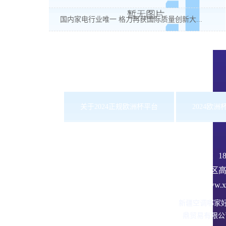
国内家电行业唯一 格力再获国际质量创新大...
关于2024正规欧洲杯平台
2024欧
服务热线：
1
沙依巴克区高
网址：www.xbd
新疆空调哪家
鼎贸易有限公