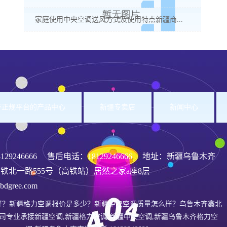
家庭使用中央空调送风方式及使用特点新疆商...
洲杯正规平台的产品中心
新疆专卖店
新闻中心
8129246666
售后电话：18129246666 地址：新疆乌鲁木齐
铁北一路555号（高铁站）居然之家a座8层
gree.com
好？新疆格力空调报价是多少？新疆中央空调质量怎么样？乌鲁木齐鑫北
司专业承接新疆空调,新疆格力空调,新疆中央空调,新疆乌鲁木齐格力空