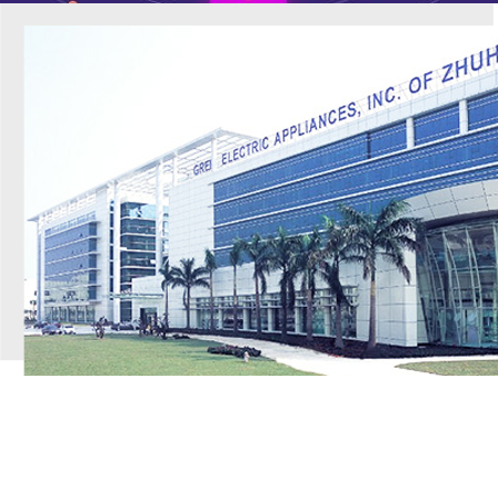
工程案例
PROJECT CASE